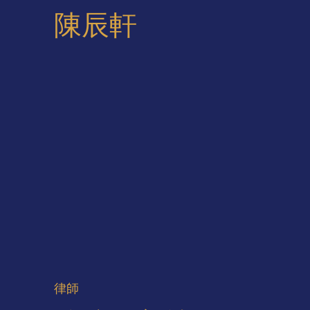
陳辰軒
律師