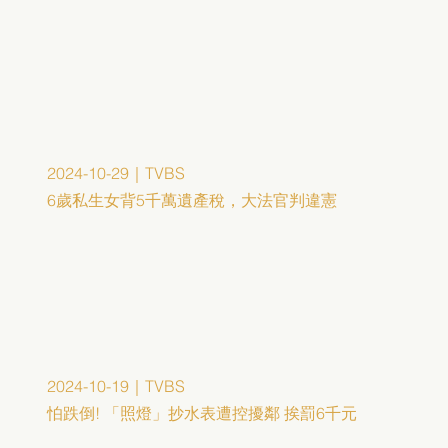
2024-10-29｜TVBS
6歲私生女背5千萬遺產稅，大法官判違憲
2024-10-19｜TVBS
怕跌倒! 「照燈」抄水表遭控擾鄰 挨罰6千元