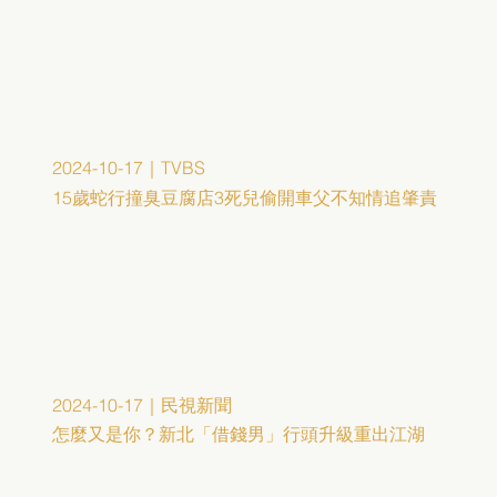
2024-10-17｜TVBS
15歲蛇行撞臭豆腐店3死兒偷開車父不知情追肇責
2024-10-17｜民視新聞
怎麼又是你？新北「借錢男」行頭升級重出江湖