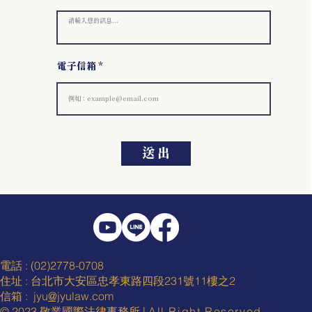
電子信箱
送 出
電話 : (02)2778-0708
住址 : 台北市大安區忠孝東路四段231號11樓之2
信箱 :
j
yu
@j
yulaw.com
© 2023 敬業國際法律事務所 |
All Right Reserved.